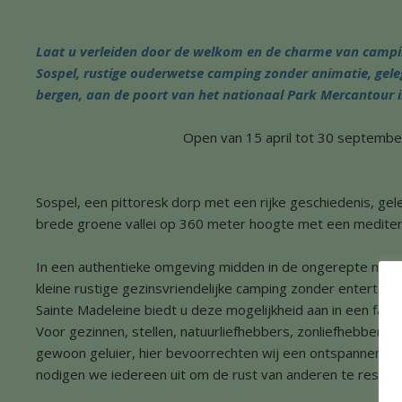
Laat u verleiden door de welkom en de charme van campi
Sospel, rustige ouderwetse camping zonder animatie, gele
bergen, aan de poort van het nationaal Park Mercantour i
Open van 15 april tot 30 septembe
Sospel, een pittoresk dorp met een rijke geschiedenis, gel
brede groene vallei op 360 meter hoogte met een mediterr
In een authentieke omgeving midden in de ongerepte natu
kleine rustige gezinsvriendelijke camping zonder entertain
Sainte Madeleine biedt u deze mogelijkheid aan in een famili
Voor gezinnen, stellen, natuurliefhebbers, zonliefhebbers, 
gewoon geluier, hier bevoorrechten wij een ontspannen ma
nodigen we iedereen uit om de rust van anderen te respec