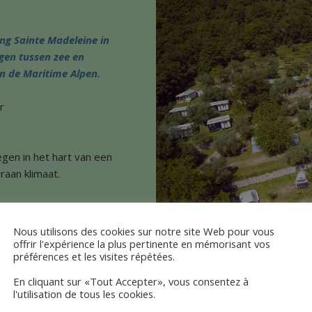
ng Sainte Madeleine in
gen tussen zee en
n de Maritime Alpen.
r
egen in het hart van een
aan klimaat.
ur, u droomde van een
ment of discotheek?
Nous utilisons des cookies sur notre site Web pour vous
ale en vriendelijke sfeer.
offrir l'expérience la plus pertinente en mémorisant vos
préférences et les visites répétées.
avontuur, sport of
nier van leven en
En cliquant sur «Tout Accepter», vous consentez à
teren.
l'utilisation de tous les cookies.