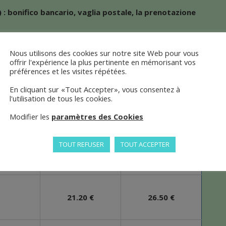
 bonifico bancario, vaglia postale, la prenotazione
Nous utilisons des cookies sur notre site Web pour vous
AMPING 2026
offrir l'expérience la plus pertinente en mémorisant vos
préférences et les visites répétées.
stagione bassa
stagione alta
En cliquant sur «Tout Accepter», vous consentez à
l'utilisation de tous les cookies.
dal 15/04 al 30/06
dal 01/07 al 31/08
Modifier les
paramètres des Cookies
2h
dal 01/09 al 30/09
TOUT REFUSER
TOUT ACCEPTER
14.40 €
18.80 €
21.20 €
26.50 €