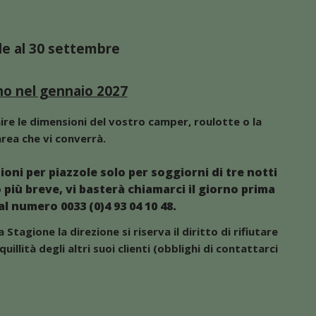
le al 30 settembre
no nel gennaio 2027
re le dimensioni del vostro camper, roulotte o la
’area che vi converrà.
oni per piazzole solo per soggiorni di tre notti
più breve, vi basterà chiamarci il giorno prima
l numero 0033 (0)4 93 04 10 48.
Stagione la direzione si riserva il diritto di rifiutare
uillità degli altri suoi clienti (obblighi di contattarci