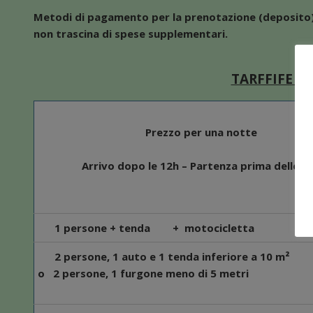
Metodi di pagamento per la prenotazione (deposito) :
non trascina di spese supplementari.
TARFFIFE C
Prezzo per una notte
Arrivo dopo le 12h – Partenza prima delle 1
1 persone + tenda +
motocicletta
2 persone, 1 auto e 1 tenda inferiore a 10 m²
o 2 persone, 1 furgone meno di 5 metri