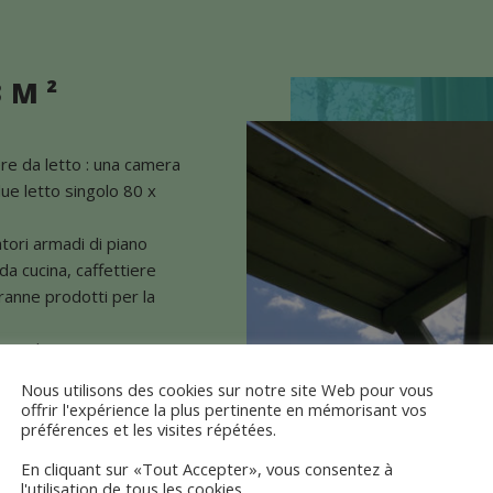
 M ²
re da letto : una camera
ue letto singolo 80 x
tori armadi di piano
 da cucina, caffettiere
tranne prodotti per la
no elettrico.
Nous utilisons des cookies sur notre site Web pour vous
giardino.
offrir l'expérience la plus pertinente en mémorisant vos
préférences et les visites répétées.
enzuola (copripiumino), le
En cliquant sur «Tout Accepter», vous consentez à
l'utilisation de tous les cookies.