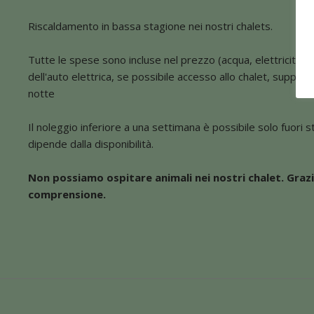
Riscaldamento in bassa stagione nei nostri chalets.
Tutte le spese sono incluse nel prezzo (acqua, elettricità, e
dell'auto elettrica, se possibile accesso allo chalet, supplem
notte
Il noleggio inferiore a una settimana è possibile solo fuori s
dipende dalla disponibilità.
Non possiamo ospitare animali nei nostri chalet. Grazi
comprensione.