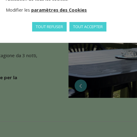
Modifier les
paramètres des Cookies
cc.), ad eccezione
TOUT REFUSER
TOUT ACCEPTER
ento di ricarica 10 euro a
tagione da 3 notti,
e per la